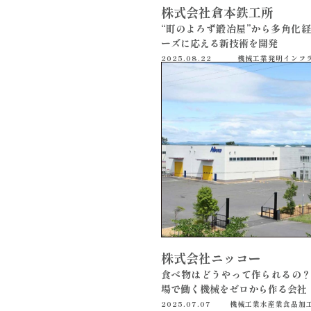
株式会社倉本鉄工所
“町のよろず鍛冶屋”から多角化経
ーズに応える新技術を開発
2025.08.22
機械工業
発明
インフ
株式会社ニッコー
食べ物はどうやって作られるの？
場で働く機械をゼロから作る会社
2025.07.07
機械工業
水産業
食品加