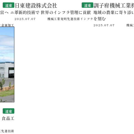
日東建設株式会社
訓子府機械工業
道東
道東
営へ ニ
革新的技術で 世界のインフラ管理に貢献
地域の農業に寄り添い
を刻む
2025.07.07
機械工業
発明
先進技術
インフラ
ラ
金属加工
2025.07.07
機械
道東
 食品工
工
先進技術