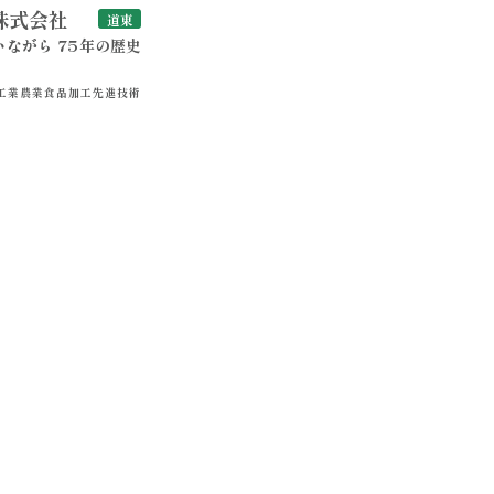
株式会社
道東
ながら 75年の歴史
工業
農業
食品加工
先進技術