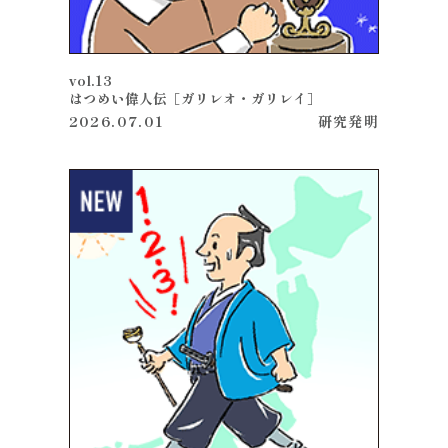
vol.13
はつめい偉人伝［ガリレオ・ガリレイ］
2026.07.01
研究
発明