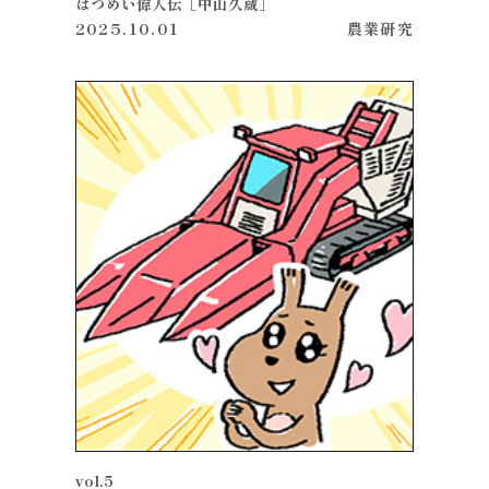
はつめい偉人伝［中山久蔵］
2025.10.01
農業
研究
vol.5