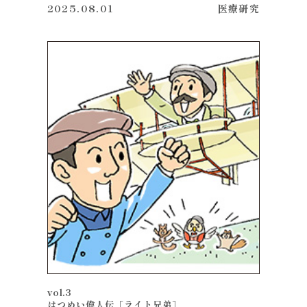
2025.08.01
医療
研究
vol.3
はつめい偉人伝［ライト兄弟］