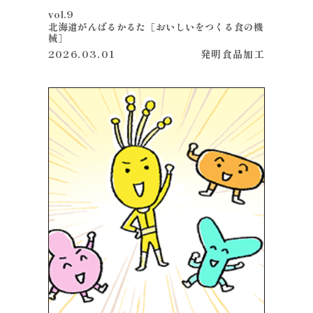
vol.9
北海道がんばるかるた［おいしいをつくる食の機
械］
2026.03.01
発明
食品加工