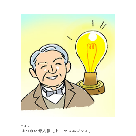
vol.1
はつめい偉人伝［トーマスエジソン］