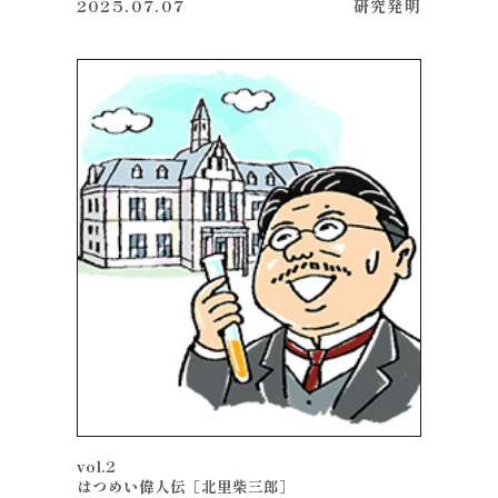
2025.07.07
研究
発明
vol.2
はつめい偉人伝［北里柴三郎］