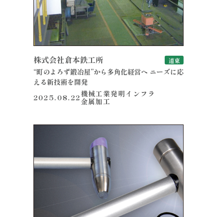
株式会社倉本鉄工所
道東
“町のよろず鍛冶屋”から多角化経営へ ニーズに応
える新技術を開発
機械工業
発明
インフラ
2025.08.22
金属加工