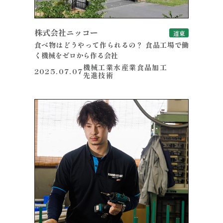
株式会社ニッコー
道東
食べ物はどうやって作られるの？ 食品工場で働
く機械をゼロから作る会社
機械工業
水産業
食品加工
2025.07.07
先進技術