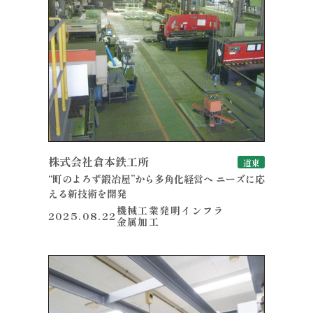
株式会社倉本鉄工所
道東
“町のよろず鍛冶屋”から多角化経営へ ニーズに応
える新技術を開発
機械工業
発明
インフラ
2025.08.22
金属加工