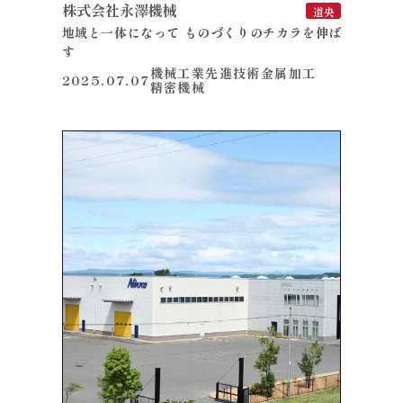
株式会社永澤機械
道央
地域と一体になって ものづくりのチカラを伸ば
す
機械工業
先進技術
金属加工
2025.07.07
精密機械