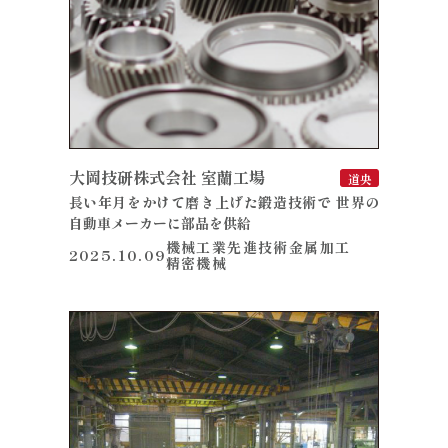
大岡技研株式会社 室蘭工場
道央
長い年月をかけて磨き上げた鍛造技術で 世界の
自動車メーカーに部品を供給
機械工業
先進技術
金属加工
2025.10.09
精密機械