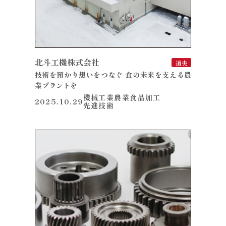
北斗工機株式会社
道央
技術を預かり想いをつなぐ 食の未来を支える農
業プラントを
機械工業
農業
食品加工
2025.10.29
先進技術