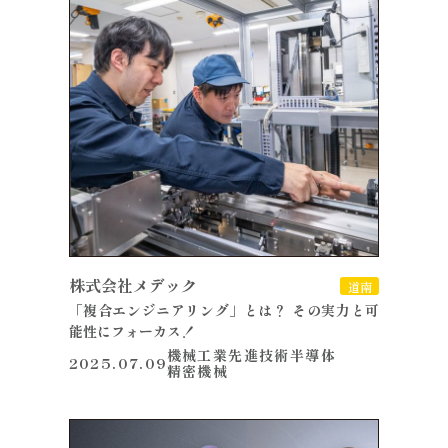
株式会社メデック
道南
「複合エンジニアリング」とは？ その実力と可
能性にフォーカス！
機械工業
先進技術
半導体
2025.07.09
精密機械