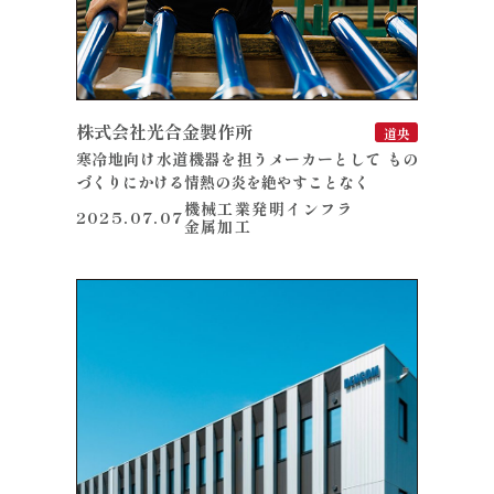
株式会社光合金製作所
道央
寒冷地向け水道機器を担うメーカーとして もの
づくりにかける情熱の炎を絶やすことなく
機械工業
発明
インフラ
2025.07.07
金属加工