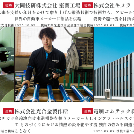
大岡技研株式会社 室蘭工場
株式会社キメラ
道央
道央
未来を支
長い年月をかけて磨き上げた鍛造技術で
技術力も、アピール
世界の自動車メーカーに部品を供給
姿勢で超一流を目指
工
先進技術
2025.10.09
機械工業
先進技術
金属加工
精密機械
2025.07.07
機械工業
株式会社光合金製作所
電制コムテック
道央
道央
のチカラ
寒冷地向け水道機器を担うメーカーとし
インフラ・ヘルスケ
て ものづくりにかける情熱の炎を絶やす
流 独自の強みを創造
ことなく
工
精密機械
2025.07.07
機械工業
ヘ