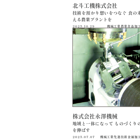
北斗工機株式会社
技術を預かり想いをつなぐ 食の
える農業プラントを
2025.10.29
機械工業
農業
食品加
株式会社永澤機械
地域と一体になって ものづくり
を伸ばす
2025.07.07
機械工業
先進技術
金属加