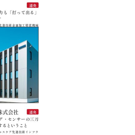
道央
力も「打って出る」
す
先進技術
金属加工
精密機械
株式会社
道央
ア・センサーの三刀
するということ
ルスケア
先進技術
インフラ